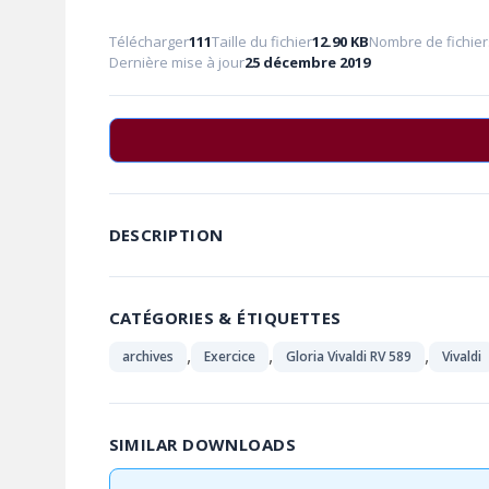
Télécharger
111
Taille du fichier
12.90 KB
Nombre de fichier
Dernière mise à jour
25 décembre 2019
DESCRIPTION
CATÉGORIES & ÉTIQUETTES
,
,
,
archives
Exercice
Gloria Vivaldi RV 589
Vivaldi
SIMILAR DOWNLOADS