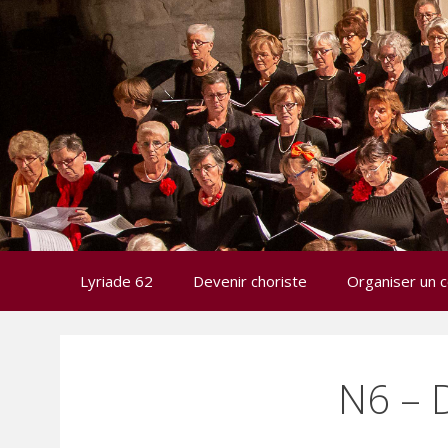
Aller
au
contenu
Lyriade 62
Devenir choriste
Organiser un c
N6 – 