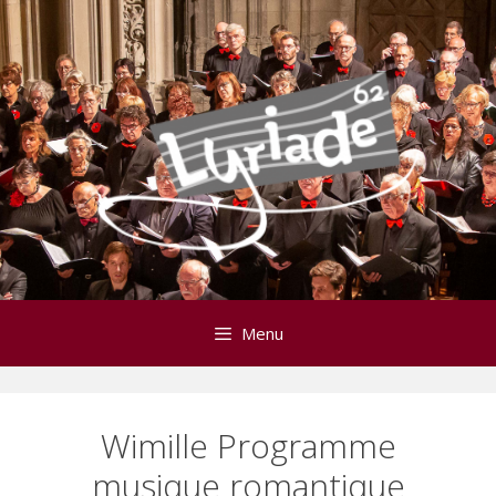
Aller
au
contenu
Menu
Wimille Programme
musique romantique